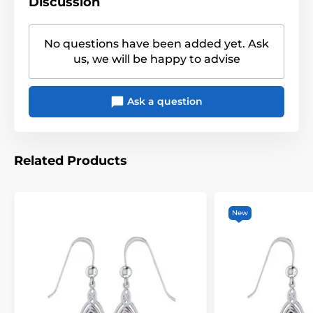
Discussion
Detaily produktu:
• Materiál: Stříbro 925, přírodní olivín (peridot)
• Kámen: fazetovaný olivín
No questions have been added yet. Ask
• Tvar kamene: slza (Pear cut)
us, we will be happy to advise
• Velikost kamene: cca 7 × 10 mm
Náušnice Olivínové slzy jsou ideální volbou pro
Ask a question
všechny, kdo milují jemnou eleganci a chtějí mít u
sebe kousek pozitivní energie přírody každý den.
Related Products
New