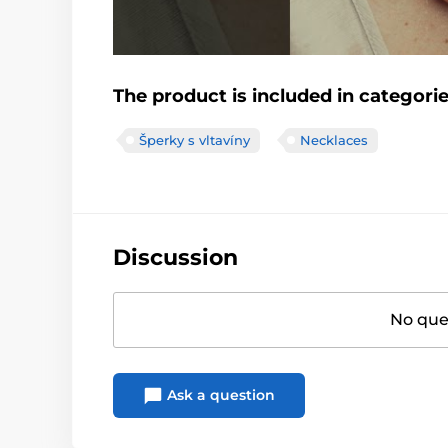
The product is included in categori
Šperky s vltavíny
Necklaces
Discussion
No ques
Ask a question