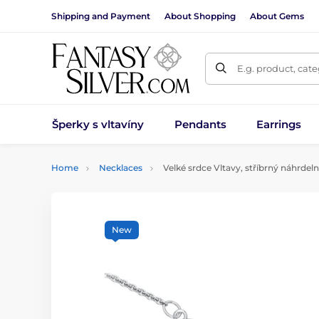
Shipping and Payment
About Shopping
About Gems
E.g. product, cat
Šperky s vltavíny
Pendants
Earrings
Home
Necklaces
Velké srdce Vltavy, stříbrný náhrde
New