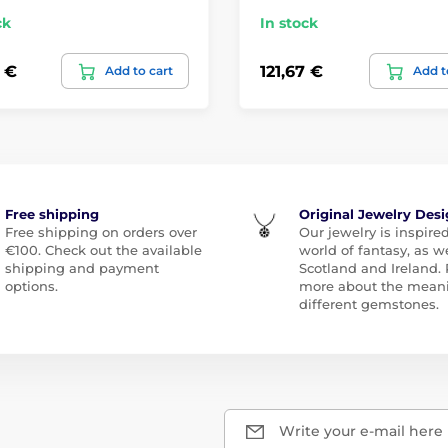
ck
In stock
 €
121,67 €
Add to cart
Add t
Free shipping
Original Jewelry Des
Free shipping on orders over
Our jewelry is inspire
€100. Check out the available
world of fantasy, as we
shipping and payment
Scotland and Ireland.
options.
more about the meani
different gemstones.
Write your e-mail here