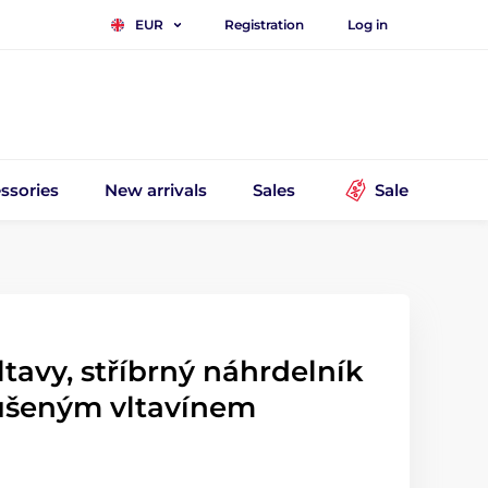
Registration
Log in
EUR
ssories
New arrivals
Sales
Sale
ltavy, stříbrný náhrdelník
ušeným vltavínem