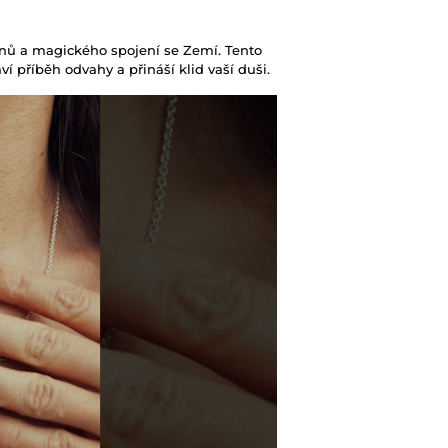
enů a magického spojení se Zemí. Tento
áví příběh odvahy a přináší klid vaší duši.