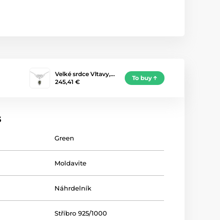
Velké srdce Vltavy,…
To buy
245,41 €
s
Green
Moldavite
Náhrdelník
Stříbro 925/1000