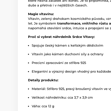
které nezná začátek ani konec. Je to připomínka, 
duše a přetrvá i v nejtěžších časech.
Magie vltavínu:
Vltavín, zelený drahokam kosmického původu, vzn
let. Je symbolem
transformace, vnitřního růstu
napomáhá otevírání srdce, intuice a propojení se
Proč si vybrat náhrdelník Srdce Vltavy:
Spojuje český kámen s keltským dědictvím
Vltavín jako kámen duchovní síly a ochrany
Precizní zpracování ze stříbra 925
Elegantní a výrazný design vhodný pro každoden
Detaily produktu:
Materiál: Stříbro 925, pravý broušený vltavín ve
Velikost náhrdelníku: cca 3,7 x 3,9 cm
Váha: cca 12 g