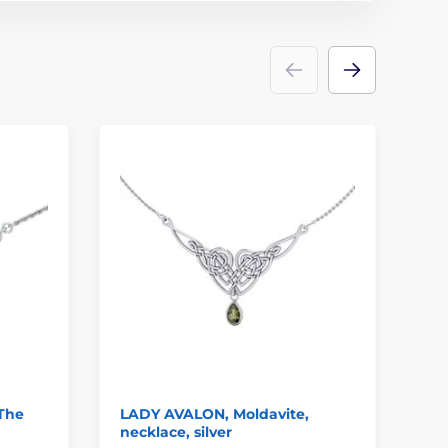
 The
LADY AVALON, Moldavite,
Ea
necklace, silver
Wi