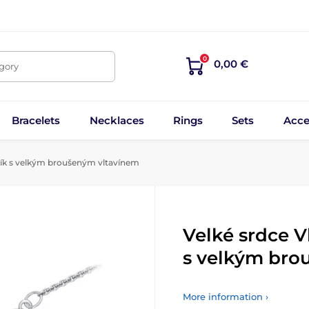
0
0,00 €
egory
Bracelets
Necklaces
Rings
Sets
Acce
lník s velkým broušeným vltavínem
Velké srdce V
s velkým bro
More information ›