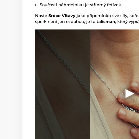
Součástí náhrdelníku je stříbrný řetízek
Noste
Srdce Vltavy
jako připomínku své síly, koř
šperk není jen ozdobou, je to
talisman
, který vypr