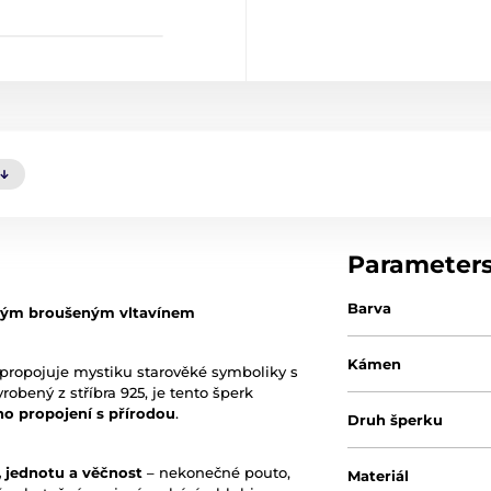
Parameter
Barva
elkým broušeným vltavínem
Kámen
propojuje mystiku starověké symboliky s
yrobený z stříbra 925, je tento šperk
ho propojení s přírodou
.
Druh šperku
, jednotu a věčnost
– nekonečné pouto,
Materiál