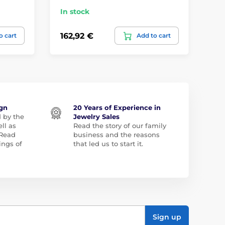
In stock
In
162,92 €
10
o cart
Add to cart
ign
20 Years of Experience in
d by the
Jewelry Sales
ll as
Read the story of our family
 Read
business and the reasons
ngs of
that led us to start it.
Sign up