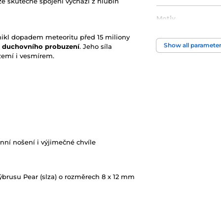
že skutečné spojení vychází z hlubin
Motiv
ikl dopadem meteoritu před 15 miliony
Show all paramete
 a duchovního probuzení
. Jeho síla
 zemí i vesmírem.
ní nošení i výjimečné chvíle
 výbrusu Pear (slza) o rozměrech 8 x 12 mm