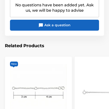
Přidejte tento stříbrný přívěsek Dub, Jasan a Trn
do
No questions have been added yet. Ask
své šperkovnice a nechte se inspirovat jeho magickou
us, we will be happy to advise
energií. Noste šperk, který nejen zdobí, ale také
vyjadřuje vaše propojení s přírodou, tradicí a mystikou.
Tento klenot vás zavede do světa keltských legend a
Ask a question
umožní vám nosit s sebou kousek posvátného lesa
kamkoli půjdete.
Related Products
New