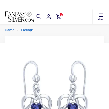
0
Menu
Home
Earrings