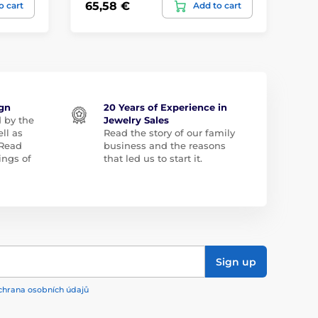
65,58 €
12
o cart
Add to cart
ign
20 Years of Experience in
d by the
Jewelry Sales
ll as
Read the story of our family
 Read
business and the reasons
ngs of
that led us to start it.
Sign up
chrana osobních údajů