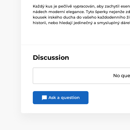
Každý kus je pečlivě vypracován, aby zachytil esen
nádech moderní elegance. Tyto šperky nejenže zdů
kousek irského ducha do vašeho každodenního živo
historii, nebo hledají jedinečný a smysluplný dáre
Discussion
No ques
Ask a question