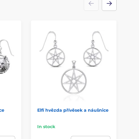
ce
Elfí hvězda přívěsek a náušnice
St
př
In stock
In