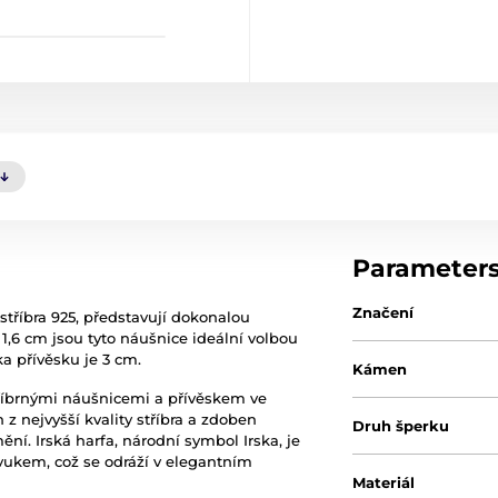
Parameter
Značení
stříbra 925, představují dokonalou
 1,6 cm jsou tyto náušnice ideální volbou
ka přívěsku je 3 cm.
Kámen
tříbrnými náušnicemi a přívěskem ve
n z nejvyšší kvality stříbra a zdoben
Druh šperku
ění. Irská harfa, národní symbol Irska, je
ukem, což se odráží v elegantním
Materiál