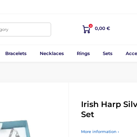
0
0,00 €
egory
Bracelets
Necklaces
Rings
Sets
Acce
Irish Harp Si
Set
More information ›