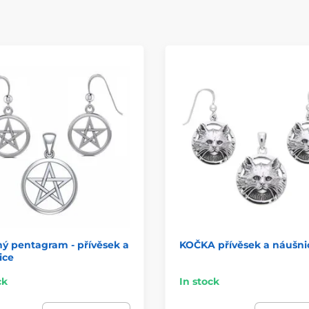
ný pentagram - přívěsek a
KOČKA přívěsek a náušni
ice
ck
In stock