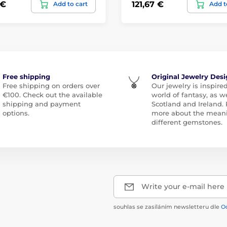
 €
121,67 €
Add to cart
Add t
Free shipping
Original Jewelry Des
Free shipping on orders over
Our jewelry is inspire
€100. Check out the available
world of fantasy, as we
shipping and payment
Scotland and Ireland.
options.
more about the meani
different gemstones.
Write your e-mail here
souhlas se zasíláním newsletteru dle
O