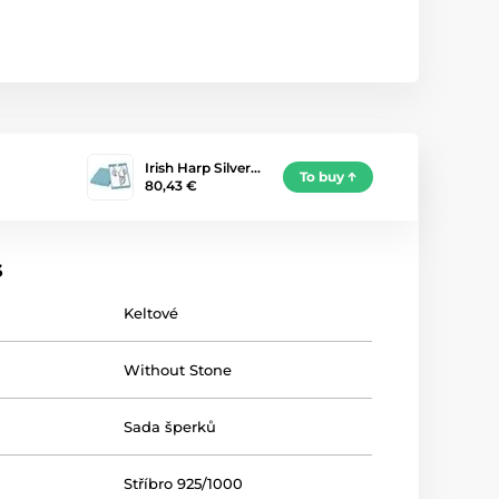
Irish Harp Silver…
To buy
80,43 €
s
Keltové
Without Stone
Sada šperků
Stříbro 925/1000