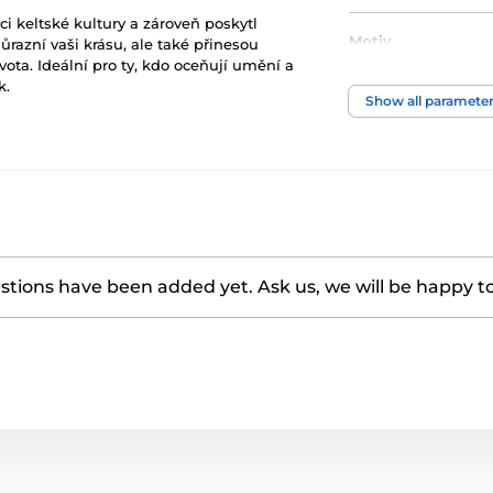
ci keltské kultury a zároveň poskytl
Motiv
razní vaši krásu, ale také přinesou
ta. Ideální pro ty, kdo oceňují umění a
k.
Show all paramete
tions have been added yet. Ask us, we will be happy t