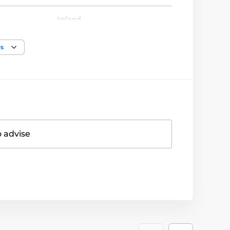
Ireland
rs
o advise