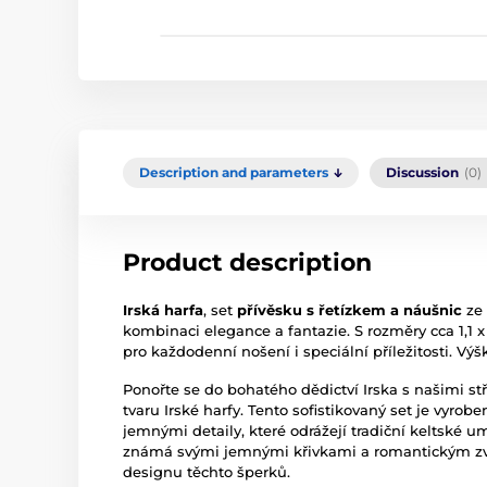
Description and parameters
Discussion
(0)
Product description
Irská harfa
, set
přívěsku s řetízkem a náušnic
ze 
kombinaci elegance a fantazie. S rozměry cca 1,1 x
pro každodenní nošení i speciální příležitosti. Výš
Ponořte se do bohatého dědictví Irska s našimi s
tvaru Irské harfy. Tento sofistikovaný set je vyrobe
jemnými detaily, které odrážejí tradiční keltské um
známá svými jemnými křivkami a romantickým zv
designu těchto šperků.