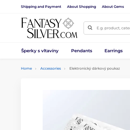
Shipping and Payment
About Shopping
About Gems
E.g. product, cat
Šperky s vltavíny
Pendants
Earrings
Home
Accessories
Elektronický dárkový poukaz