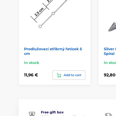
Prodlužovací stříbrný řetízek 5
Silver
cm
Spiral
In stock
In sto
11,96 €
92,80
Add to cart
Free gift box