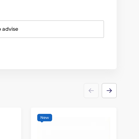
o advise
New