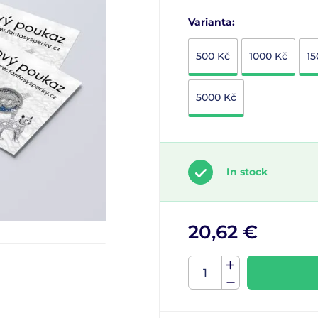
Varianta:
500 Kč
1000 Kč
15
5000 Kč
In stock
20,62 €