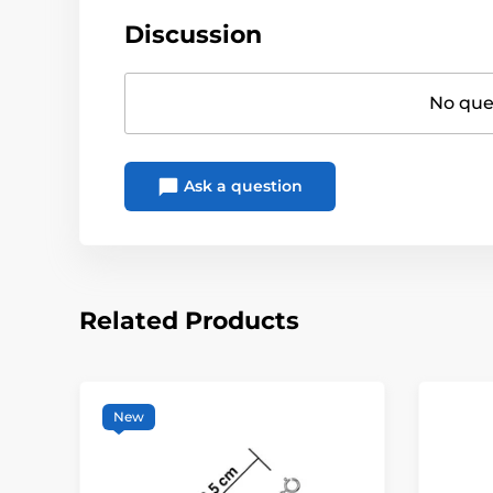
Discussion
No ques
Ask a question
Related Products
New