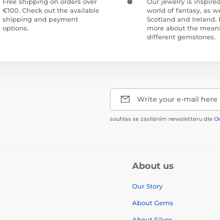
Free shipping on orders over
Our jewelry is inspire
€100. Check out the available
world of fantasy, as we
shipping and payment
Scotland and Ireland.
options.
more about the meani
different gemstones.
Write your e-mail here
souhlas se zasíláním newsletteru dle
O
About us
Our Story
About Gems
About Silver