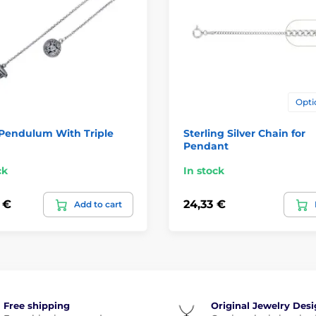
Opti
 Pendulum With Triple
Sterling Silver Chain for
Pendant
ck
In stock
 €
24,33 €
Add to cart
Free shipping
Original Jewelry Des