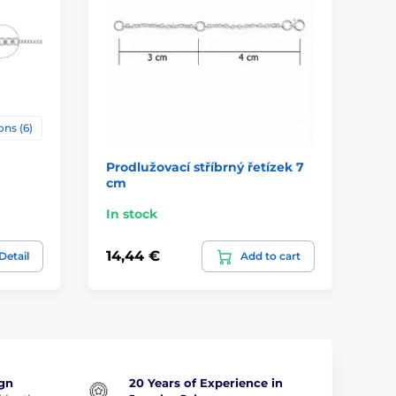
ons (6)
Prodlužovací stříbrný řetízek 7
Si
cm
In stock
In
14,44 €
32
Detail
Add to cart
ign
20 Years of Experience in