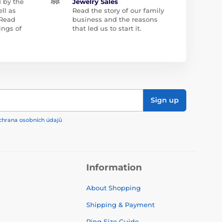
d by the
Jewelry Sales
ll as
Read the story of our family
 Read
business and the reasons
ngs of
that led us to start it.
Sign up
chrana osobních údajů
Information
About Shopping
Shipping & Payment
Ring Size Guide