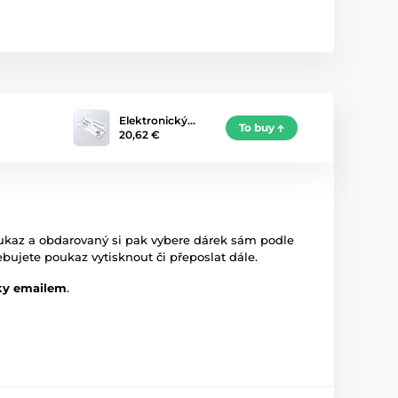
Elektronický…
To buy
20,62 €
 poukaz a obdarovaný si pak vybere dárek sám podle
bujete poukaz vytisknout či přeposlat dále.
cky emailem
.